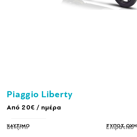
Piaggio Liberty
Από 20€ / ημέρα
ΚΑΥΣΙΜΟ
ΤΥΠΟΣ ΟΧ
Βενζίνη
Επιβατικό