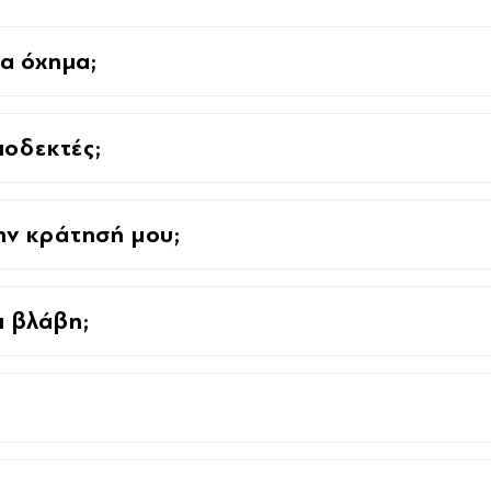
α όχημα;
ποδεκτές;
ν κράτησή μου;
ι βλάβη;